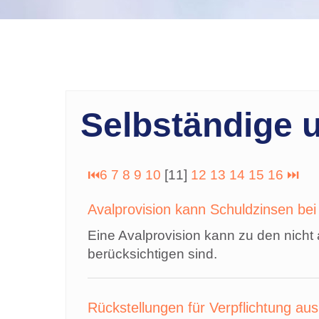
Selbständige 
⏮
6
7
8
9
10
[11]
12
13
14
15
16
⏭
Avalprovision kann Schuldzinsen b
Eine Avalprovision kann zu den nich
berücksichtigen sind.
Rückstellungen für Verpflichtung 