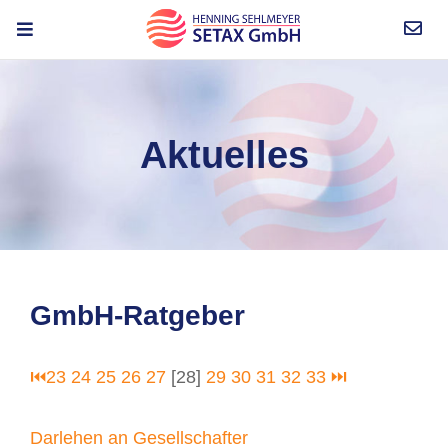
Aktuelles
GmbH-Ratgeber
⏮
23
24
25
26
27
[28]
29
30
31
32
33
⏭
Darlehen an Gesellschafter